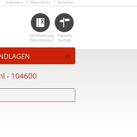
Impressum
Datenschutz
Disclaimer
Zertifizierungs
Themen
Datenbanken
Portale
NDLAGEN
hl
- 104600