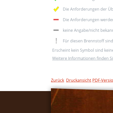
Die Anforderungen der Üb
Die Anforderungen werden 
keine Angabe/nicht bekan
Für diesen Brennstoff sin
Erscheint kein Symbol sind kei
Weitere Informationen finden Si
Zurück
Druckansicht
PDF-Versi