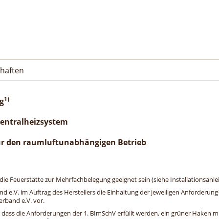
chaften
1)
g
Zentralheizsystem
ür den raumluftunabhängigen Betrieb
e Feuerstätte zur Mehrfachbelegung geeignet sein (siehe Installationsanlei
and e.V. im Auftrag des Herstellers die Einhaltung der jeweiligen Anforderu
erband e.V. vor.
, dass die Anforderungen der 1. BImSchV erfüllt werden, ein grüner Haken mit 