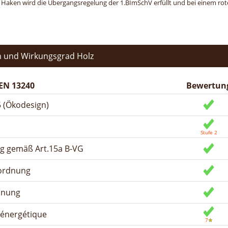
n Haken wird die Übergangsregelung der 1.BImSchV erfüllt und bei einem roten
 und Wirkungsgrad Holz
EN 13240
Bewertun
 (Ökodesign)
ng gemäß Art.15a B-VG
rordnung
dnung
n énergétique