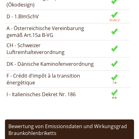
(Ökodesign)
D - 1.BImSchV
A - Österreichische Vereinbarung
gemäß Art.15a B-VG
CH - Schweizer
Luftreinhalteverordnung
DK - Dänische Kaminofenverordnung
F - Crédit d’impôt à la transition
énergétique
I - Italienisches Dekret Nr. 186
Bewertung von Emissionsdaten und Wirkungsgrad
Braunkohlenbriketts