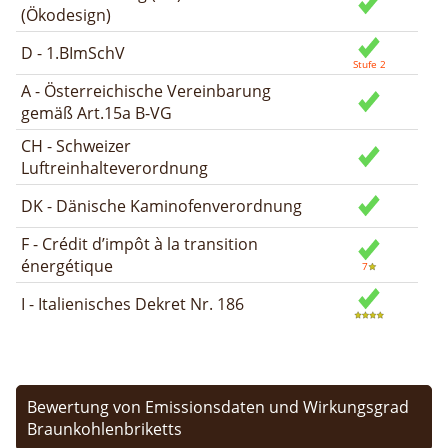
(Ökodesign)
D - 1.BImSchV
A - Österreichische Vereinbarung
gemäß Art.15a B-VG
CH - Schweizer
Luftreinhalteverordnung
DK - Dänische Kaminofenverordnung
F - Crédit d’impôt à la transition
énergétique
I - Italienisches Dekret Nr. 186
Bewertung von Emissionsdaten und Wirkungsgrad
Braunkohlenbriketts