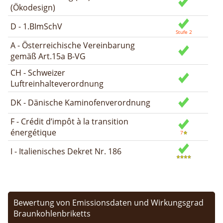
(Ökodesign)
D - 1.BImSchV
A - Österreichische Vereinbarung
gemäß Art.15a B-VG
CH - Schweizer
Luftreinhalteverordnung
DK - Dänische Kaminofenverordnung
F - Crédit d’impôt à la transition
énergétique
I - Italienisches Dekret Nr. 186
Bewertung von Emissionsdaten und Wirkungsgrad
Braunkohlenbriketts