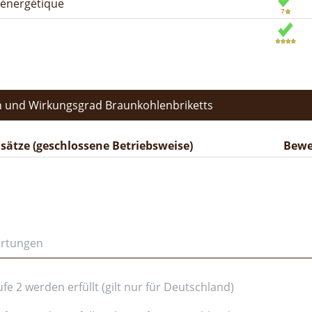
n énergétique
 und Wirkungsgrad Braunkohlenbriketts
ätze (geschlossene Betriebsweise)
Bewe
ertungen
e 2 werden erfüllt (gilt nur für Deutschland)