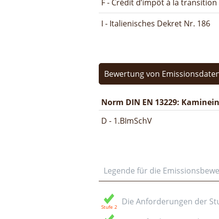
F - Crédit d’impôt à la transitio
I - Italienisches Dekret Nr. 186
Bewertung von Emissionsdaten
Norm DIN EN 13229: Kamineins
D - 1.BImSchV
Legende für die Emissionsbew
Die Anforderungen der Stuf