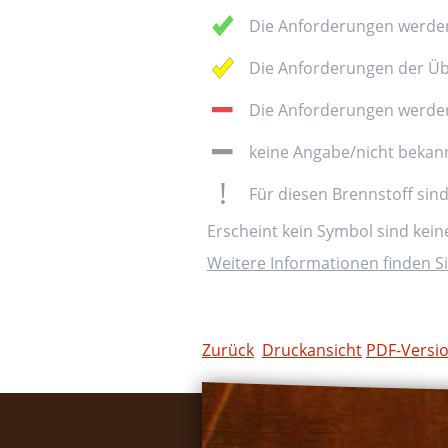
Die Anforderungen werden
Die Anforderungen der Üb
Die Anforderungen werden 
keine Angabe/nicht bekan
Für diesen Brennstoff sin
Erscheint kein Symbol sind kei
Weitere Informationen finden Si
Zurück
Druckansicht
PDF-Versi