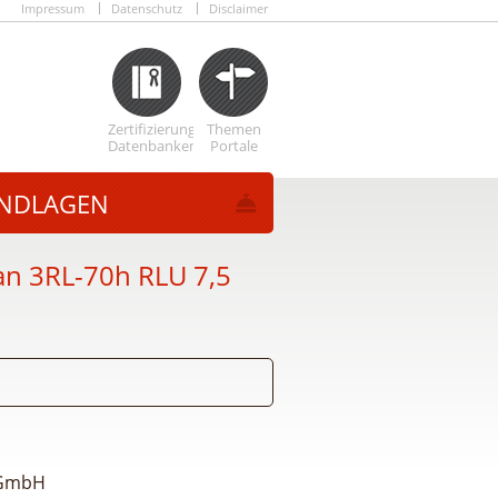
Impressum
Datenschutz
Disclaimer
Zertifizierungs
Themen
Datenbanken
Portale
NDLAGEN
n 3RL-70h RLU 7,5
 GmbH