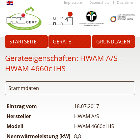
Impressum
Datenschutz
Disclaimer
STARTSEITE
GERÄTE
GRUNDLAGEN
Geräteeigenschaften:
HWAM A/S -
HWAM 4660c IHS
Stammdaten
Eintrag vom
18.07.2017
Hersteller
HWAM A/S
Modell
HWAM 4660c IHS
Nennwärmeleistung [kW]
8,8