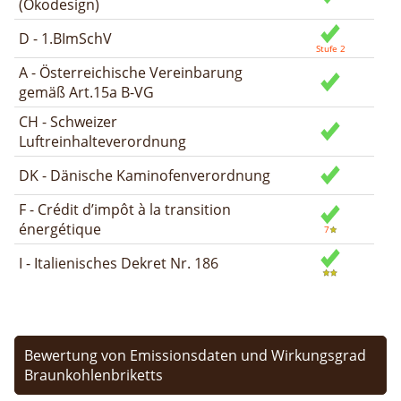
(Ökodesign)
D - 1.BImSchV
A - Österreichische Vereinbarung
gemäß Art.15a B-VG
CH - Schweizer
Luftreinhalteverordnung
DK - Dänische Kaminofenverordnung
F - Crédit d’impôt à la transition
énergétique
I - Italienisches Dekret Nr. 186
Bewertung von Emissionsdaten und Wirkungsgrad
Braunkohlenbriketts