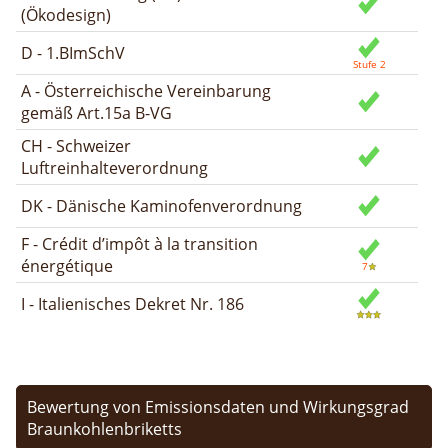
(Ökodesign)
D - 1.BImSchV
A - Österreichische Vereinbarung
gemäß Art.15a B-VG
CH - Schweizer
Luftreinhalteverordnung
DK - Dänische Kaminofenverordnung
F - Crédit d’impôt à la transition
énergétique
I - Italienisches Dekret Nr. 186
Bewertung von Emissionsdaten und Wirkungsgrad
Braunkohlenbriketts