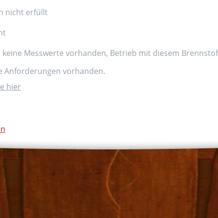
nicht erfüllt
nt
d keine Messwerte vorhanden, Betrieb mit diesem Brennstoff
ne Anforderungen vorhanden.
e hier
on