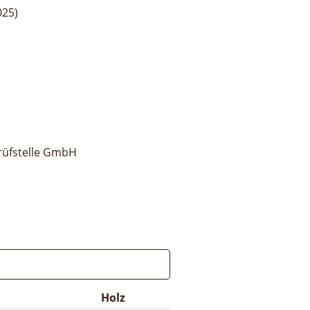
025)
rüfstelle GmbH
Holz