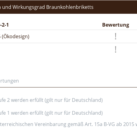
 und Wirkungsgrad Braunkohlenbriketts
-2-1
Bewertung
 (Ökodesign)
ertungen
e 2 werden erfüllt (gilt nur für Deutschland)
e 1 werden erfüllt (gilt nur für Deutschland)
erreichischen Vereinbarung gemäß Art. 15a B-VG ab 2015 wer