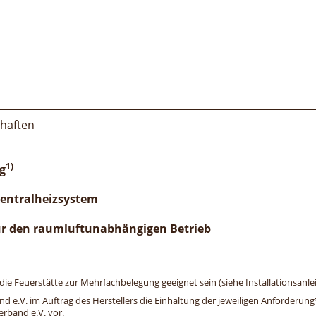
chaften
1)
g
Zentralheizsystem
ür den raumluftunabhängigen Betrieb
e Feuerstätte zur Mehrfachbelegung geeignet sein (siehe Installationsanlei
and e.V. im Auftrag des Herstellers die Einhaltung der jeweiligen Anforderu
erband e.V. vor.