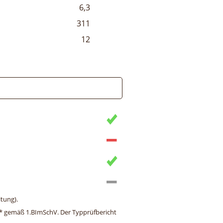
6,3
311
12
tung).
ng* gemäß 1.BImSchV. Der Typprüfbericht