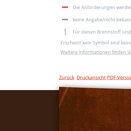
Die Anforderungen werden 
keine Angabe/nicht bekan
Für diesen Brennstoff sin
Erscheint kein Symbol sind kei
Weitere Informationen finden Si
Zurück
Druckansicht
PDF-Versi