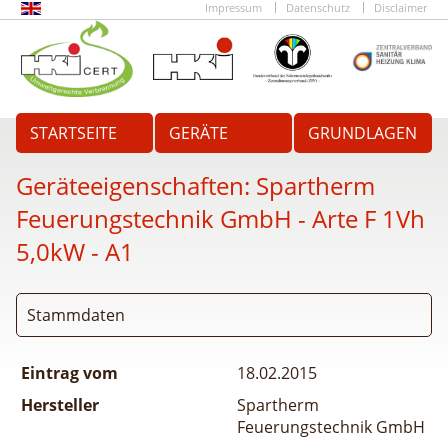
Impressum
Datenschutz
Disclaimer
STARTSEITE
GERÄTE
GRUNDLAGEN
Geräteeigenschaften:
Spartherm
Feuerungstechnik GmbH - Arte F 1Vh
5,0kW - A1
Stammdaten
Eintrag vom
18.02.2015
Hersteller
Spartherm
Feuerungstechnik GmbH