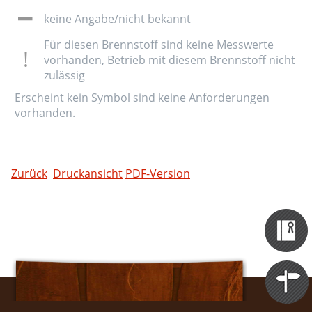
keine Angabe/nicht bekannt
Für diesen Brennstoff sind keine Messwerte
vorhanden, Betrieb mit diesem Brennstoff nicht
zulässig
Erscheint kein Symbol sind keine Anforderungen
vorhanden.
Zurück
Druckansicht
PDF-Version
Zertifizieru
Datenbank
Themen
Portale