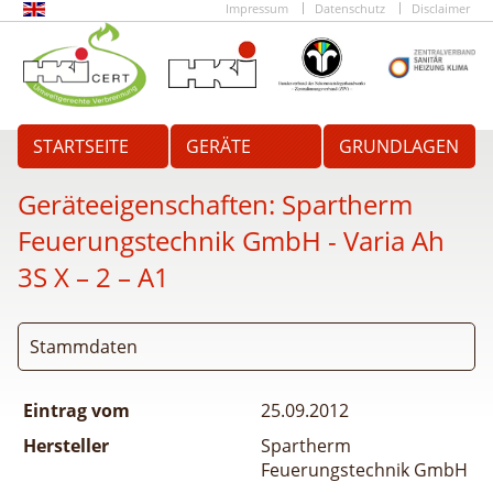
Impressum
Datenschutz
Disclaimer
STARTSEITE
GERÄTE
GRUNDLAGEN
Geräteeigenschaften:
Spartherm
Feuerungstechnik GmbH - Varia Ah
3S X – 2 – A1
Stammdaten
Eintrag vom
25.09.2012
Hersteller
Spartherm
Feuerungstechnik GmbH