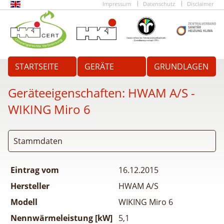
Impressum
Datenschutz
Disclaimer
STARTSEITE
GERÄTE
GRUNDLAGEN
Geräteeigenschaften:
HWAM A/S -
WIKING Miro 6
Stammdaten
Eintrag vom
16.12.2015
Hersteller
HWAM A/S
Modell
WIKING Miro 6
Nennwärmeleistung [kW]
5,1