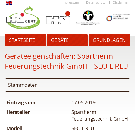
Impressum
Datenschutz
Disclaimer
STARTSEITE
GERÄTE
GRUNDLAGEN
Geräteeigenschaften:
Spartherm
Feuerungstechnik GmbH - SEO L RLU
Stammdaten
Eintrag vom
17.05.2019
Hersteller
Spartherm
Feuerungstechnik GmbH
Modell
SEO L RLU