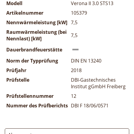
Modell
Verona II 3.0 STS13
Artikelnummer
105379
Nennwärmeleistung [kW]
7,5
Raumwärmeleistung (bei
7,5
Nennlast) [kW]
Dauerbrandfeuerstätte
Norm der Typprüfung
DIN EN 13240
Prüfjahr
2018
Prüfstelle
DBI-Gastechnisches
Institut gGmbH Freiberg
Prüfstellennummer
12
Nummer des Prüfberichts
DBI F 18/06/0571