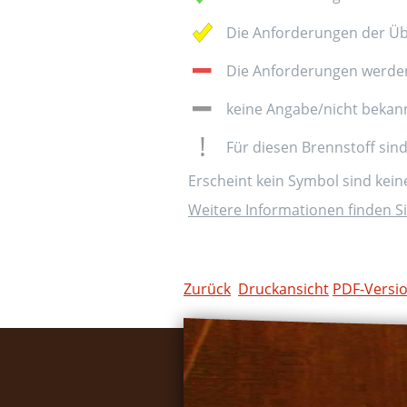
Die Anforderungen der Üb
Die Anforderungen werden 
keine Angabe/nicht bekan
Für diesen Brennstoff sin
Erscheint kein Symbol sind kei
Weitere Informationen finden Si
Zurück
Druckansicht
PDF-Versi