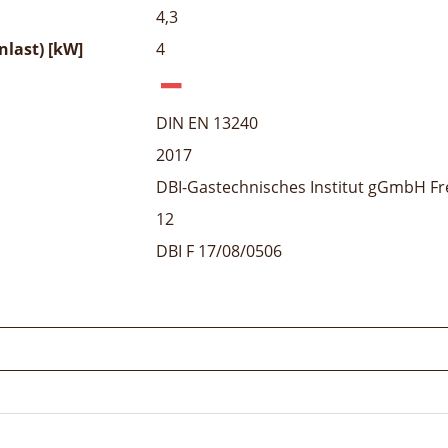
4,3
last) [kW]
4
DIN EN 13240
2017
DBI-Gastechnisches Institut gGmbH Fr
12
DBI F 17/08/0506