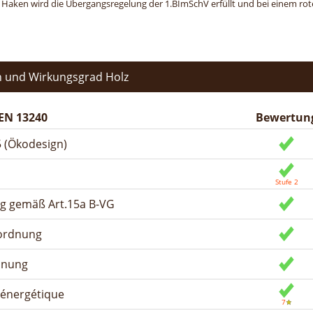
n Haken wird die Übergangsregelung der 1.BImSchV erfüllt und bei einem roten
 und Wirkungsgrad Holz
EN 13240
Bewertun
 (Ökodesign)
ng gemäß Art.15a B-VG
rordnung
dnung
n énergétique