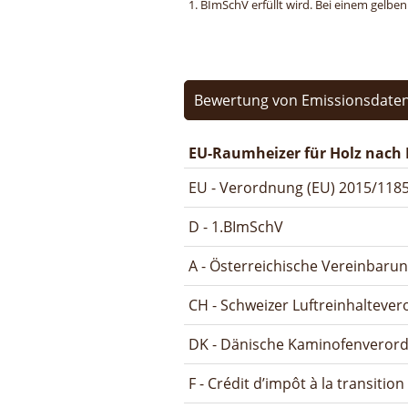
1. BImSchV erfüllt wird. Bei einem gelbe
Bewertung von Emissionsdaten
EU-Raumheizer für Holz nach 
EU - Verordnung (EU) 2015/1185
D - 1.BImSchV
A - Österreichische Vereinbaru
CH - Schweizer Luftreinhalteve
DK - Dänische Kaminofenveror
F - Crédit d’impôt à la transitio