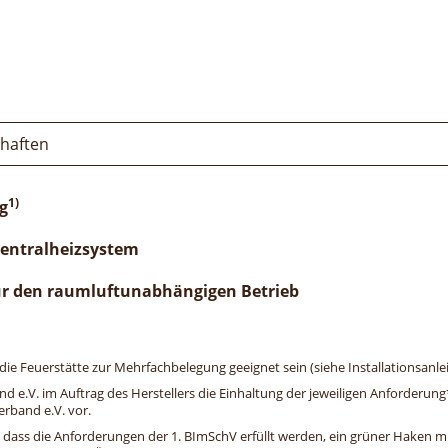
chaften
1)
g
Zentralheizsystem
ür den raumluftunabhängigen Betrieb
e Feuerstätte zur Mehrfachbelegung geeignet sein (siehe Installationsanlei
and e.V. im Auftrag des Herstellers die Einhaltung der jeweiligen Anforderu
erband e.V. vor.
, dass die Anforderungen der 1. BImSchV erfüllt werden, ein grüner Haken mit 