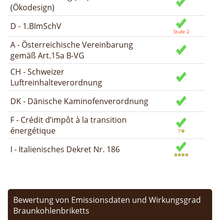
(Ökodesign)
D - 1.BImSchV
A - Österreichische Vereinbarung
gemäß Art.15a B-VG
CH - Schweizer
Luftreinhalteverordnung
DK - Dänische Kaminofenverordnung
F - Crédit d’impôt à la transition
énergétique
I - Italienisches Dekret Nr. 186
Bewertung von Emissionsdaten und Wirkungsgrad
Braunkohlenbriketts