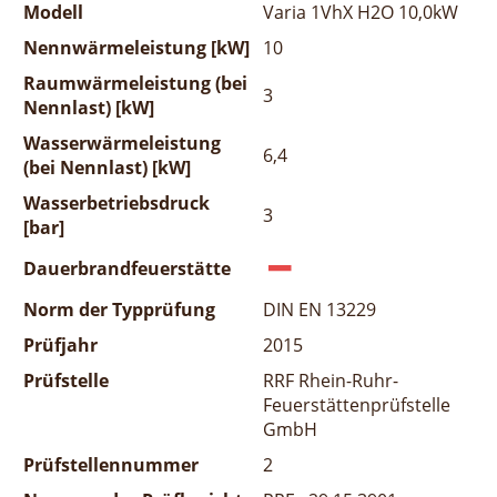
Modell
Varia 1VhX H2O 10,0kW
Nennwärmeleistung [kW]
10
Raumwärmeleistung (bei
3
Nennlast) [kW]
Wasserwärmeleistung
6,4
(bei Nennlast) [kW]
Wasserbetriebsdruck
3
[bar]
Dauerbrandfeuerstätte
Norm der Typprüfung
DIN EN 13229
Prüfjahr
2015
Prüfstelle
RRF Rhein-Ruhr-
Feuerstättenprüfstelle
GmbH
Prüfstellennummer
2