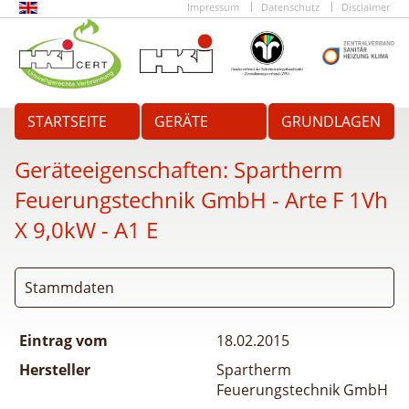
Impressum
Datenschutz
Disclaimer
STARTSEITE
GERÄTE
GRUNDLAGEN
Geräteeigenschaften:
Spartherm
Feuerungstechnik GmbH - Arte F 1Vh
X 9,0kW - A1 E
Stammdaten
Eintrag vom
18.02.2015
Hersteller
Spartherm
Feuerungstechnik GmbH