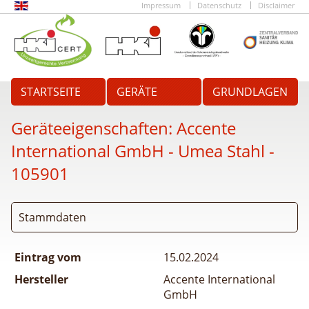
Impressum
Datenschutz
Disclaimer
STARTSEITE
GERÄTE
GRUNDLAGEN
Geräteeigenschaften:
Accente
International GmbH - Umea Stahl
-
105901
Stammdaten
Eintrag vom
15.02.2024
Hersteller
Accente International
GmbH