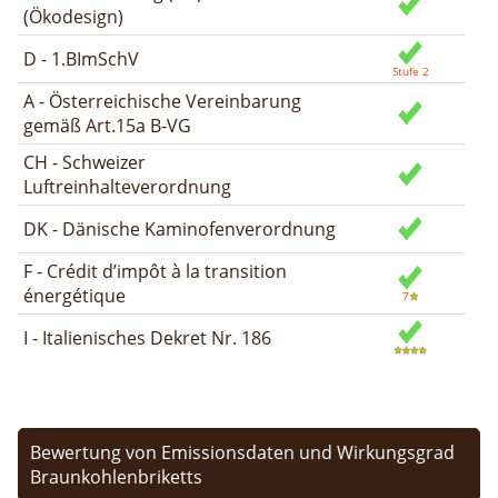
(Ökodesign)
D - 1.BImSchV
A - Österreichische Vereinbarung
gemäß Art.15a B-VG
CH - Schweizer
Luftreinhalteverordnung
DK - Dänische Kaminofenverordnung
F - Crédit d’impôt à la transition
énergétique
I - Italienisches Dekret Nr. 186
Bewertung von Emissionsdaten und Wirkungsgrad
Braunkohlenbriketts