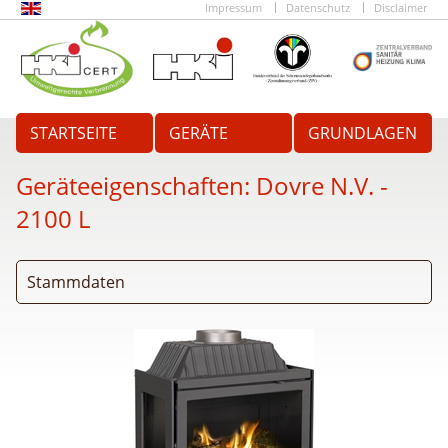
Impressum
Datenschutz
Disclaimer
STARTSEITE
GERÄTE
GRUNDLAGEN
Geräteeigenschaften:
Dovre N.V. -
2100 L
Stammdaten