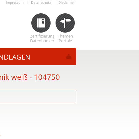
Impressum
Datenschutz
Disclaimer
Zertifizierungs
Themen
Datenbanken
Portale
NDLAGEN
mik weiß
- 104750
ß