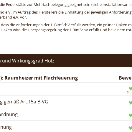
e Feuerstätte zur Mehrfachbelegung geeignet sein (siehe Installationsanlei
and e.V. im Auftrag des Herstellers die Einhaltung der jeweiligen Anforderu
erband e.V. vor.
, dass die Anforderungen der 1. BImSchV erfüllt werden, ein grüner Haken mit 
n Haken wird die Übergangsregelung der 1.BImSchV erfüllt und bei einem roten
 und Wirkungsgrad Holz
): Raumheizer mit Flachfeuerung
Bewe
ng gemäß Art.15a B-VG
rordnung
dnung