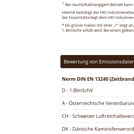
1)
Bei raumluftabhängigem Betrieb kann di
Hiermit bestätigt der HKI Industrieverb
der Feuerstätte liegt dem HKI Industriev
* Ein grüner Haken mit einer „1“ zeigt an
1. BImSchV erfüllt wird. Bei einem gelbe
Bewertung von Emissionsdaten
Norm DIN EN 13240 (Zeitbrand
D - 1.BImSchV
A - Österreichische Vereinbaru
CH - Schweizer Luftreinhalteve
DK - Dänische Kaminofenveror