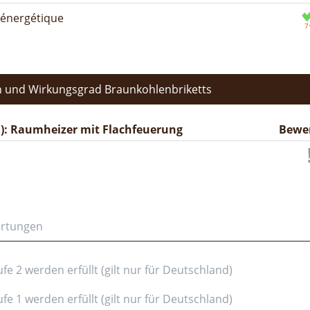
n énergétique
 und Wirkungsgrad Braunkohlenbriketts
): Raumheizer mit Flachfeuerung
Bewe
ertungen
e 2 werden erfüllt (gilt nur für Deutschland)
e 1 werden erfüllt (gilt nur für Deutschland)