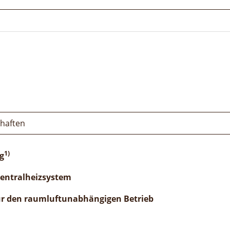
chaften
1)
g
Zentralheizsystem
ür den raumluftunabhängigen Betrieb