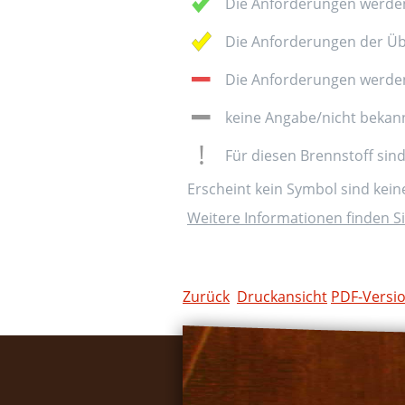
Die Anforderungen werden
Die Anforderungen der Üb
Die Anforderungen werden 
keine Angabe/nicht bekan
Für diesen Brennstoff sin
Erscheint kein Symbol sind kei
Weitere Informationen finden Si
Zurück
Druckansicht
PDF-Versi