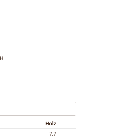
bH
Holz
7,7