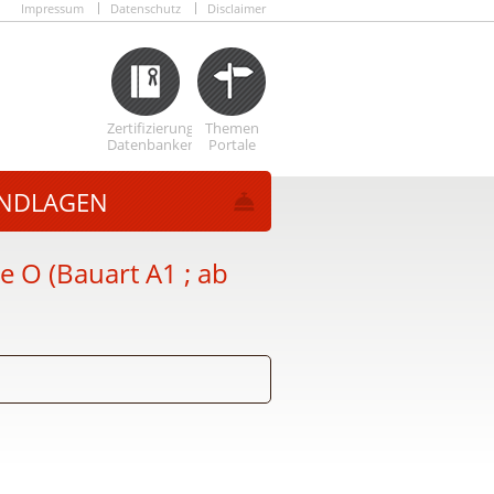
Impressum
Datenschutz
Disclaimer
Zertifizierungs
Themen
Datenbanken
Portale
NDLAGEN
 O (Bauart A1 ; ab