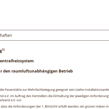
chaften
1)
g
Zentralheizsystem
ür den raumluftunabhängigen Betrieb
e Feuerstätte zur Mehrfachbelegung geeignet sein (siehe Installationsanlei
and e.V. im Auftrag des Herstellers die Einhaltung der jeweiligen Anforderu
erband e.V. vor.
, dass die Anforderungen der 1. BImSchV erfüllt werden, ein grüner Haken mit 