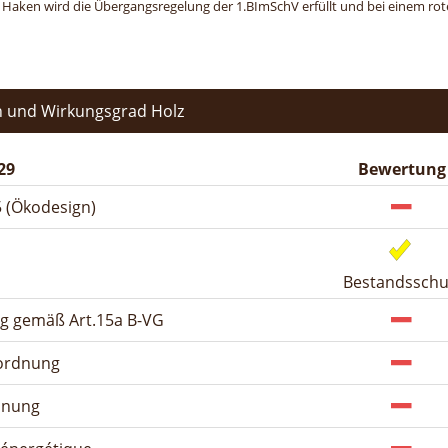
n Haken wird die Übergangsregelung der 1.BImSchV erfüllt und bei einem roten
 und Wirkungsgrad Holz
29
Bewertung
 (Ökodesign)
Bestandsschu
ng gemäß Art.15a B-VG
rordnung
dnung