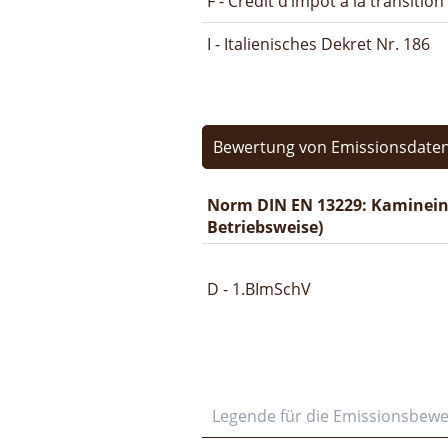
F - Crédit d’impôt à la transitio
I - Italienisches Dekret Nr. 186
Bewertung von Emissionsdaten
Norm DIN EN 13229: Kaminein
Betriebsweise)
D - 1.BImSchV
Legende für die Emissionsbew