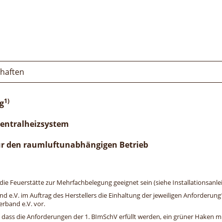
chaften
1)
g
Zentralheizsystem
ür den raumluftunabhängigen Betrieb
e Feuerstätte zur Mehrfachbelegung geeignet sein (siehe Installationsanlei
and e.V. im Auftrag des Herstellers die Einhaltung der jeweiligen Anforderu
erband e.V. vor.
, dass die Anforderungen der 1. BImSchV erfüllt werden, ein grüner Haken mit 