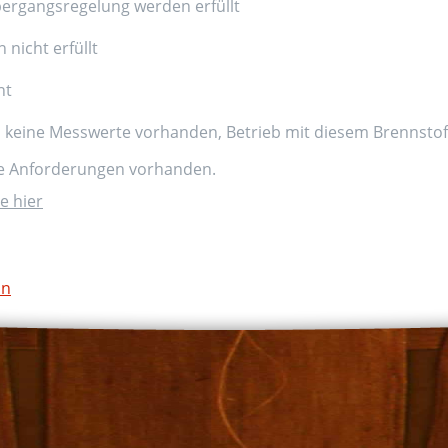
ergangsregelung werden erfüllt
nicht erfüllt
nt
d keine Messwerte vorhanden, Betrieb mit diesem Brennstoff
ne Anforderungen vorhanden.
e hier
on