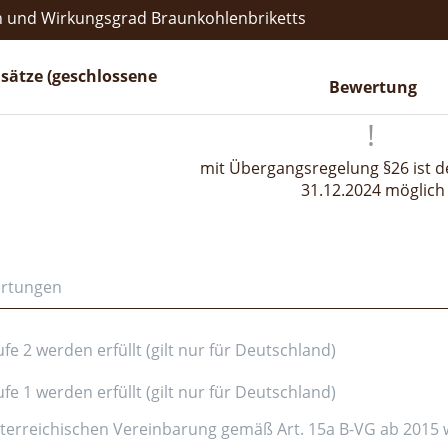
 und Wirkungsgrad Braunkohlenbriketts
sätze (geschlossene
Bewertung
mit Übergangsregelung §26 ist de
31.12.2024 möglich
ertungen
e 2 werden erfüllt (gilt nur für Deutschland)
e 1 werden erfüllt (gilt nur für Deutschland)
erreichischen Vereinbarung gemäß Art. 15a B-VG ab 2015 wer