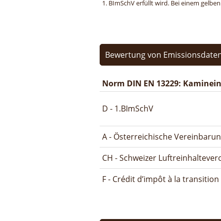
1. BImSchV erfüllt wird. Bei einem gelbe
Bewertung von Emissionsdaten
Norm DIN EN 13229: Kamineins
D - 1.BImSchV
A - Österreichische Vereinbaru
CH - Schweizer Luftreinhalteve
F - Crédit d’impôt à la transitio