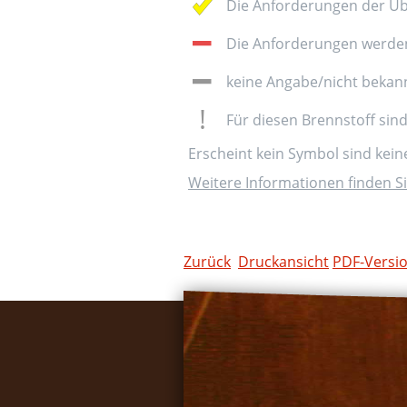
Die Anforderungen der Üb
Die Anforderungen werden 
keine Angabe/nicht bekan
Für diesen Brennstoff sin
Erscheint kein Symbol sind kei
Weitere Informationen finden Si
Zurück
Druckansicht
PDF-Versi