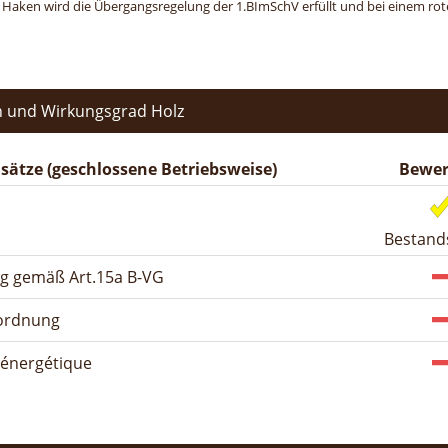
n Haken wird die Übergangsregelung der 1.BImSchV erfüllt und bei einem roten
 und Wirkungsgrad Holz
ätze (geschlossene Betriebsweise)
Bewer
Bestand
ng gemäß Art.15a B-VG
rordnung
n énergétique