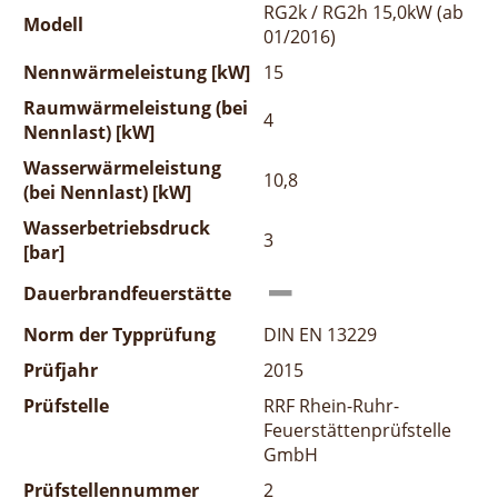
RG2k / RG2h 15,0kW (ab
Modell
01/2016)
Nennwärmeleistung [kW]
15
Raumwärmeleistung (bei
4
Nennlast) [kW]
Wasserwärmeleistung
10,8
(bei Nennlast) [kW]
Wasserbetriebsdruck
3
[bar]
Dauerbrandfeuerstätte
Norm der Typprüfung
DIN EN 13229
Prüfjahr
2015
Prüfstelle
RRF Rhein-Ruhr-
Feuerstättenprüfstelle
GmbH
Prüfstellennummer
2