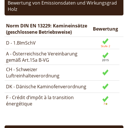
Bewertung von Emissionsdaten und Wirkungsgrad
Holz
Norm DIN EN 13229: Kamineinsätze
Bewertung
(geschlossene Betriebsweise)
D - 1.BImSchV
A - Österreichische Vereinbarung
gemäß Art.15a B-VG
CH - Schweizer
Luftreinhalteverordnung
DK - Dänische Kaminofenverordnung
F - Crédit d’impôt à la transition
énergétique