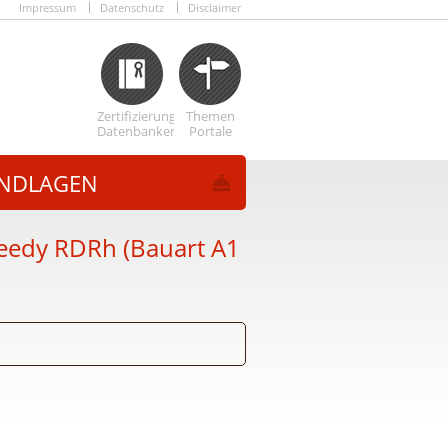
Impressum
Datenschutz
Disclaimer
Zertifizierungs
Themen
Datenbanken
Portale
NDLAGEN
eedy RDRh (Bauart A1