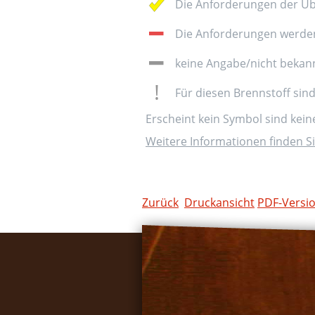
Die Anforderungen der Üb
Die Anforderungen werden 
keine Angabe/nicht bekan
Für diesen Brennstoff sin
Erscheint kein Symbol sind kei
Weitere Informationen finden Si
Zurück
Druckansicht
PDF-Versi