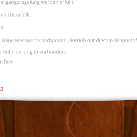
ergangsregelung werden erfüllt
nicht erfüllt
nt
d keine Messwerte vorhanden, Betrieb mit diesem Brennstoff
ne Anforderungen vorhanden.
e hier
on