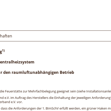
chaften
1)
g
Zentralheizsystem
ür den raumluftunabhängigen Betrieb
e Feuerstätte zur Mehrfachbelegung geeignet sein (siehe Installationsanlei
and e.V. im Auftrag des Herstellers die Einhaltung der jeweiligen Anforderu
erband e.V. vor.
, dass die Anforderungen der 1. BImSchV erfüllt werden, ein grüner Haken mit 