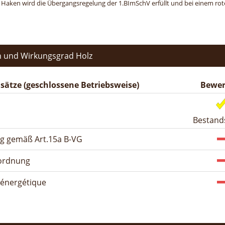
n Haken wird die Übergangsregelung der 1.BImSchV erfüllt und bei einem roten
 und Wirkungsgrad Holz
ätze (geschlossene Betriebsweise)
Bewer
Bestand
ng gemäß Art.15a B-VG
rordnung
n énergétique