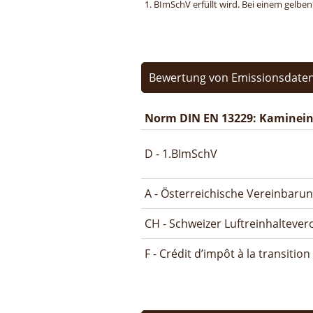
1. BImSchV erfüllt wird. Bei einem gelbe
Bewertung von Emissionsdaten
Norm DIN EN 13229: Kamineins
D - 1.BImSchV
A - Österreichische Vereinbaru
CH - Schweizer Luftreinhalteve
F - Crédit d’impôt à la transitio