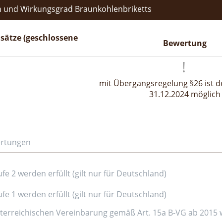
 und Wirkungsgrad Braunkohlenbriketts
sätze (geschlossene
Bewertung
mit Übergangsregelung §26 ist de
31.12.2024 möglich
ertungen
e 2 werden erfüllt (gilt nur für Deutschland)
e 1 werden erfüllt (gilt nur für Deutschland)
erreichischen Vereinbarung gemäß Art. 15a B-VG ab 2015 wer