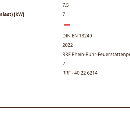
7,5
last) [kW]
7
DIN EN 13240
2022
RRF Rhein-Ruhr-Feuerstättenp
2
RRF - 40 22 6214