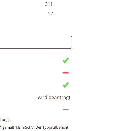
311
12
wird beantragt
tung).
ng* gemäß 1.BImSchV. Der Typprüfbericht