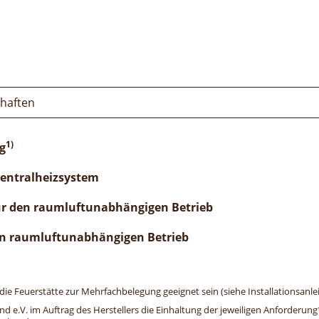
chaften
1)
g
Zentralheizsystem
ür den raumluftunabhängigen Betrieb
n raumluftunabhängigen Betrieb
e Feuerstätte zur Mehrfachbelegung geeignet sein (siehe Installationsanlei
and e.V. im Auftrag des Herstellers die Einhaltung der jeweiligen Anforderu