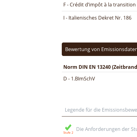
F - Crédit d’impôt à la transitio
I - Italienisches Dekret Nr. 186
Bewertung von Emissionsdaten
Norm DIN EN 13240 (Zeitbrand
D - 1.BImSchV
Legende für die Emissionsbew
Die Anforderungen der Stuf