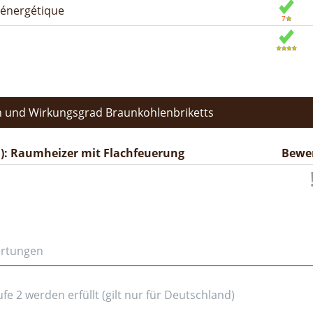
n énergétique
 und Wirkungsgrad Braunkohlenbriketts
): Raumheizer mit Flachfeuerung
Bewe
ertungen
e 2 werden erfüllt (gilt nur für Deutschland)