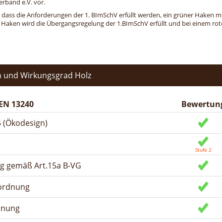
erband e.V. vor.
, dass die Anforderungen der 1. BImSchV erfüllt werden, ein grüner Haken mit 
n Haken wird die Übergangsregelung der 1.BImSchV erfüllt und bei einem roten
 und Wirkungsgrad Holz
EN 13240
Bewertun
 (Ökodesign)
ng gemäß Art.15a B-VG
rordnung
dnung