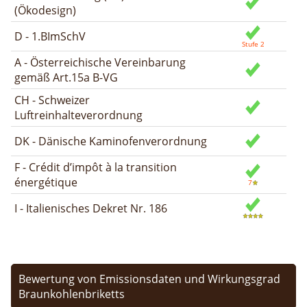
(Ökodesign)
D - 1.BImSchV
A - Österreichische Vereinbarung
gemäß Art.15a B-VG
CH - Schweizer
Luftreinhalteverordnung
DK - Dänische Kaminofenverordnung
F - Crédit d’impôt à la transition
énergétique
I - Italienisches Dekret Nr. 186
Bewertung von Emissionsdaten und Wirkungsgrad
Braunkohlenbriketts