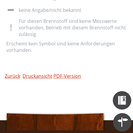
keine Angabe/nicht bekannt
Für diesen Brennstoff sind keine Messwerte
vorhanden, Betrieb mit diesem Brennstoff nicht
zulässig
Erscheint kein Symbol sind keine Anforderungen
vorhanden.
Zurück
Druckansicht
PDF-Version
Zertifizieru
Datenbank
Themen
Portale