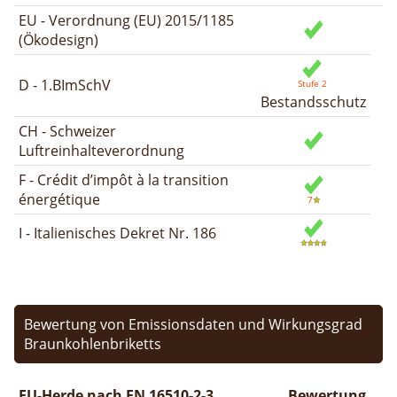
EU - Verordnung (EU) 2015/1185
(Ökodesign)
D - 1.BImSchV
Bestandsschutz
CH - Schweizer
Luftreinhalteverordnung
F - Crédit d’impôt à la transition
énergétique
I - Italienisches Dekret Nr. 186
Bewertung von Emissionsdaten und Wirkungsgrad
Braunkohlenbriketts
EU-Herde nach EN 16510-2-3
Bewertung