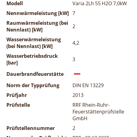
Modell
Varia 2Lh 55 H2O 7,0kW
Nennwärmeleistung [kW]
7
Raumwärmeleistung (bei
2
Nennlast) [kW]
Wasserwärmeleistung
4,2
(bei Nennlast) [kW]
Wasserbetriebsdruck
3
[bar]
Dauerbrandfeuerstätte
Norm der Typprüfung
DIN EN 13229
Prüfjahr
2013
Prüfstelle
RRF Rhein-Ruhr-
Feuerstättenprüfstelle
GmbH
Prüfstellennummer
2