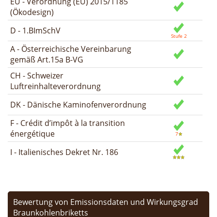
EU - Verordnung (EU) 2015/1185
(Ökodesign)
D - 1.BImSchV
A - Österreichische Vereinbarung
gemäß Art.15a B-VG
CH - Schweizer
Luftreinhalteverordnung
DK - Dänische Kaminofenverordnung
F - Crédit d’impôt à la transition
énergétique
I - Italienisches Dekret Nr. 186
Bewertung von Emissionsdaten und Wirkungsgrad
Braunkohlenbriketts