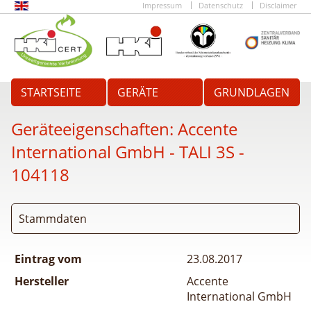
Impressum
Datenschutz
Disclaimer
STARTSEITE
GERÄTE
GRUNDLAGEN
Geräteeigenschaften:
Accente
International GmbH - TALI 3S
-
104118
Stammdaten
Eintrag vom
23.08.2017
Hersteller
Accente
International GmbH