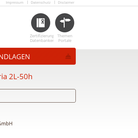
Impressum
Datenschutz
Disclaimer
Zertifizierungs
Themen
Datenbanken
Portale
NDLAGEN
ia 2L-50h
 GmbH