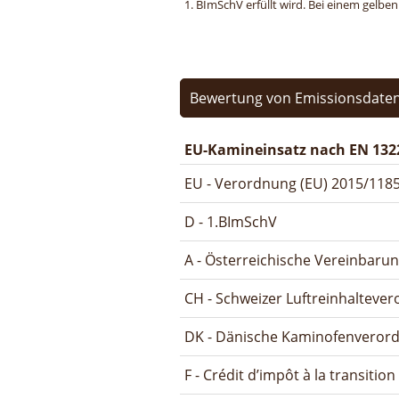
1. BImSchV erfüllt wird. Bei einem gelbe
Bewertung von Emissionsdaten
EU-Kamineinsatz nach EN 132
EU - Verordnung (EU) 2015/1185
D - 1.BImSchV
A - Österreichische Vereinbaru
CH - Schweizer Luftreinhalteve
DK - Dänische Kaminofenveror
F - Crédit d’impôt à la transitio