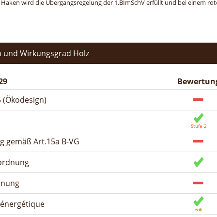
n Haken wird die Übergangsregelung der 1.BImSchV erfüllt und bei einem roten
 und Wirkungsgrad Holz
29
Bewertun
 (Ökodesign)
ng gemäß Art.15a B-VG
rordnung
dnung
n énergétique