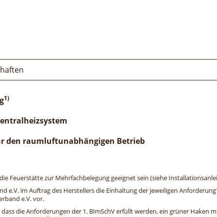
chaften
1)
g
Zentralheizsystem
ür den raumluftunabhängigen Betrieb
e Feuerstätte zur Mehrfachbelegung geeignet sein (siehe Installationsanlei
and e.V. im Auftrag des Herstellers die Einhaltung der jeweiligen Anforderu
erband e.V. vor.
, dass die Anforderungen der 1. BImSchV erfüllt werden, ein grüner Haken mit 