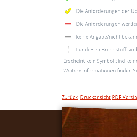
Die Anforderungen der Üb
Die Anforderungen werden 
keine Angabe/nicht bekan
Für diesen Brennstoff sin
Erscheint kein Symbol sind kei
Weitere Informationen finden Si
Zurück
Druckansicht
PDF-Versi