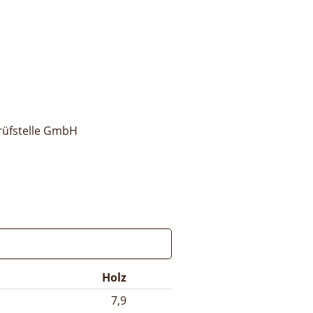
rüfstelle GmbH
Holz
7,9