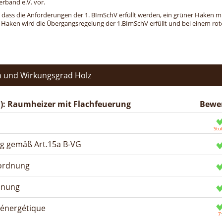
erband e.V. vor.
, dass die Anforderungen der 1. BImSchV erfüllt werden, ein grüner Haken mit 
n Haken wird die Übergangsregelung der 1.BImSchV erfüllt und bei einem roten
 und Wirkungsgrad Holz
): Raumheizer mit Flachfeuerung
Bewe
ng gemäß Art.15a B-VG
rordnung
dnung
n énergétique