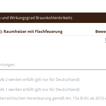
 und Wirkungsgrad Braunkohlenbriketts
): Raumheizer mit Flachfeuerung
Bewe
ertungen
e 2 werden erfüllt (gilt nur für Deutschland)
e 1 werden erfüllt (gilt nur für Deutschland)
erreichischen Vereinbarung gemäß Art. 15a B-VG ab 2015 wer