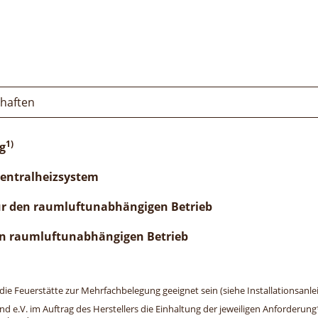
chaften
1)
g
Zentralheizsystem
ür den raumluftunabhängigen Betrieb
n raumluftunabhängigen Betrieb
e Feuerstätte zur Mehrfachbelegung geeignet sein (siehe Installationsanlei
and e.V. im Auftrag des Herstellers die Einhaltung der jeweiligen Anforderu