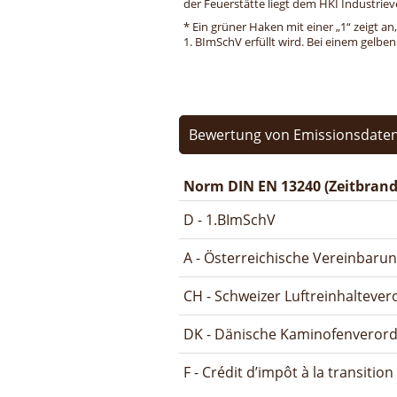
der Feuerstätte liegt dem HKI Industriev
* Ein grüner Haken mit einer „1“ zeigt an
1. BImSchV erfüllt wird. Bei einem gelbe
Bewertung von Emissionsdaten
Norm DIN EN 13240 (Zeitbrand
D - 1.BImSchV
A - Österreichische Vereinbaru
CH - Schweizer Luftreinhalteve
DK - Dänische Kaminofenveror
F - Crédit d’impôt à la transitio