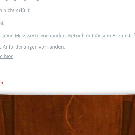
nicht erfüllt
nt
d keine Messwerte vorhanden, Betrieb mit diesem Brennstoff
ne Anforderungen vorhanden.
e hier
on