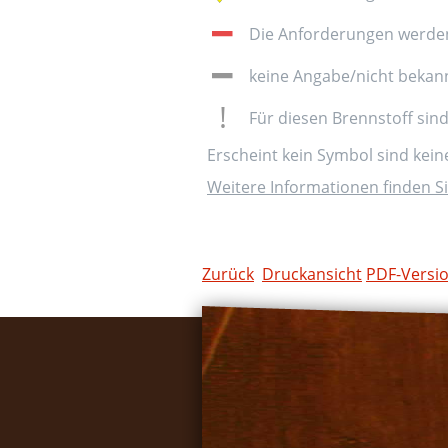
Die Anforderungen werden 
keine Angabe/nicht bekan
Für diesen Brennstoff sin
Erscheint kein Symbol sind kei
Weitere Informationen finden Si
Zurück
Druckansicht
PDF-Versi