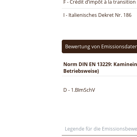
F - Crédit d’impôt à la transitio
I - Italienisches Dekret Nr. 186
Bewertung von Emissionsdaten
Norm DIN EN 13229: Kaminein
Betriebsweise)
D - 1.BImSchV
Legende für die Emissionsbew