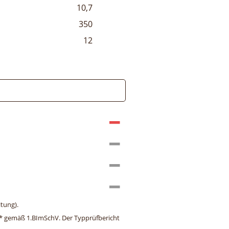
10,7
350
12
tung).
ng* gemäß 1.BImSchV. Der Typprüfbericht