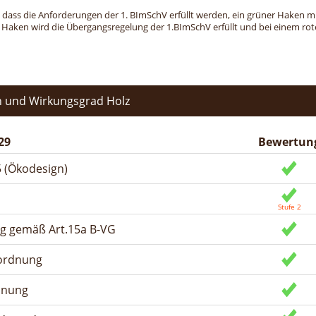
, dass die Anforderungen der 1. BImSchV erfüllt werden, ein grüner Haken mit 
n Haken wird die Übergangsregelung der 1.BImSchV erfüllt und bei einem roten
 und Wirkungsgrad Holz
29
Bewertun
 (Ökodesign)
ng gemäß Art.15a B-VG
rordnung
dnung