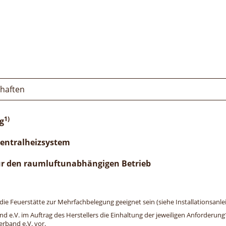
chaften
1)
g
Zentralheizsystem
ür den raumluftunabhängigen Betrieb
e Feuerstätte zur Mehrfachbelegung geeignet sein (siehe Installationsanlei
and e.V. im Auftrag des Herstellers die Einhaltung der jeweiligen Anforderu
erband e.V. vor.