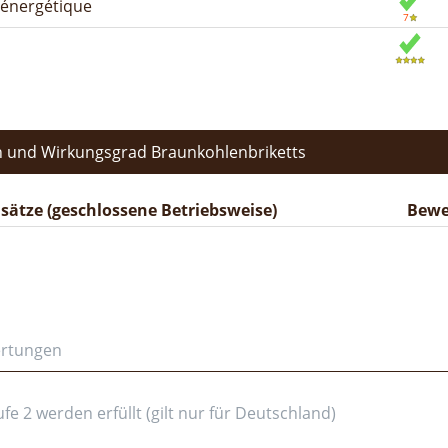
n énergétique
 und Wirkungsgrad Braunkohlenbriketts
ätze (geschlossene Betriebsweise)
Bewe
ertungen
e 2 werden erfüllt (gilt nur für Deutschland)