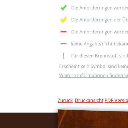
Die Anforderungen werden
Die Anforderungen der Üb
Die Anforderungen werden 
keine Angabe/nicht bekan
Für diesen Brennstoff sin
Erscheint kein Symbol sind kei
Weitere Informationen finden Si
Zurück
Druckansicht
PDF-Versi