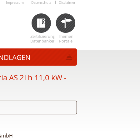
Impressum
Datenschutz
Disclaimer
Zertifizierungs
Themen
Datenbanken
Portale
NDLAGEN
a AS 2Lh 11,0 kW -
 GmbH