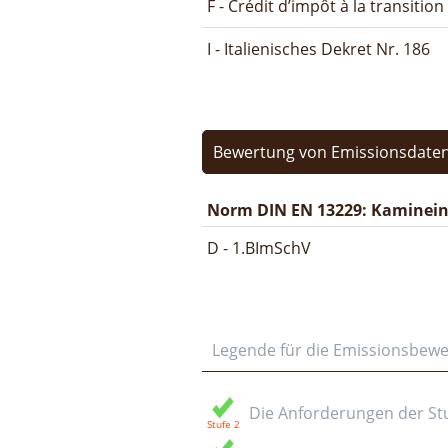
F - Crédit d’impôt à la transitio
I - Italienisches Dekret Nr. 186
Bewertung von Emissionsdaten
Norm DIN EN 13229: Kamineins
D - 1.BImSchV
Legende für die Emissionsbew
Die Anforderungen der Stuf