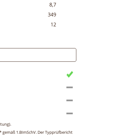
8,7
349
12
tung).
ng* gemäß 1.BImSchV. Der Typprüfbericht