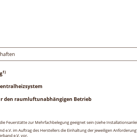
chaften
1)
g
Zentralheizsystem
ür den raumluftunabhängigen Betrieb
e Feuerstätte zur Mehrfachbelegung geeignet sein (siehe Installationsanlei
and e.V. im Auftrag des Herstellers die Einhaltung der jeweiligen Anforderu
erband e.V. vor.