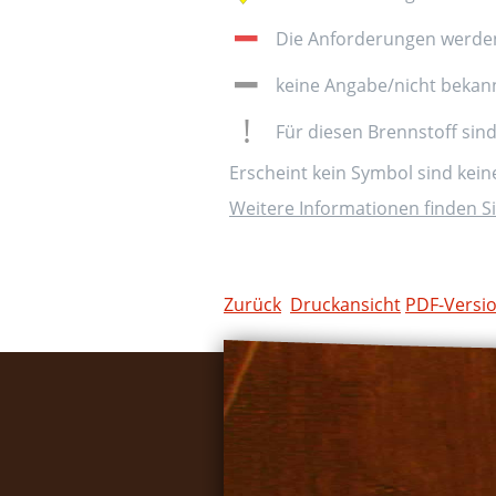
Die Anforderungen werden 
keine Angabe/nicht bekan
Für diesen Brennstoff sin
Erscheint kein Symbol sind kei
Weitere Informationen finden Si
Zurück
Druckansicht
PDF-Versi