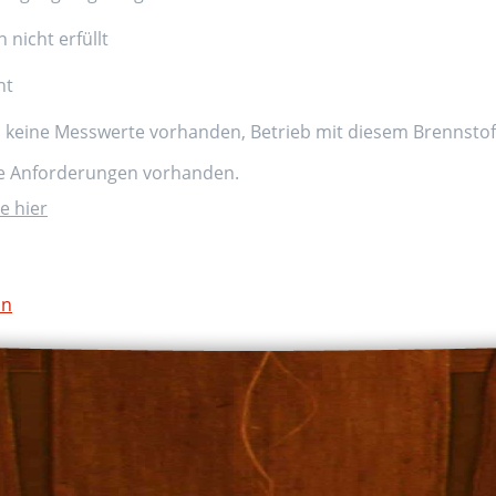
nicht erfüllt
nt
d keine Messwerte vorhanden, Betrieb mit diesem Brennstoff
ne Anforderungen vorhanden.
e hier
on