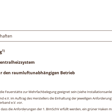
chaften
1)
g
Zentralheizsystem
ür den raumluftunabhängigen Betrieb
e Feuerstätte zur Mehrfachbelegung geeignet sein (siehe Installationsanlei
and e.V. im Auftrag des Herstellers die Einhaltung der jeweiligen Anforderu
erband e.V. vor.
, dass die Anforderungen der 1. BImSchV erfüllt werden, ein grüner Haken mit 