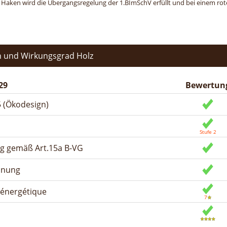
n Haken wird die Übergangsregelung der 1.BImSchV erfüllt und bei einem roten
 und Wirkungsgrad Holz
29
Bewertun
 (Ökodesign)
ng gemäß Art.15a B-VG
dnung
n énergétique