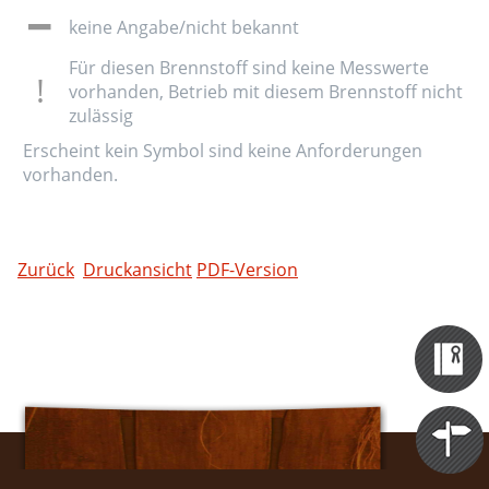
keine Angabe/nicht bekannt
Für diesen Brennstoff sind keine Messwerte
vorhanden, Betrieb mit diesem Brennstoff nicht
zulässig
Erscheint kein Symbol sind keine Anforderungen
vorhanden.
Zurück
Druckansicht
PDF-Version
Zertifizieru
Datenbank
Themen
Portale