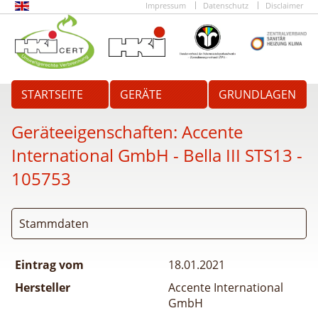
Impressum
Datenschutz
Disclaimer
STARTSEITE
GERÄTE
GRUNDLAGEN
Geräteeigenschaften:
Accente
International GmbH - Bella III STS13
-
105753
Stammdaten
Eintrag vom
18.01.2021
Hersteller
Accente International
GmbH