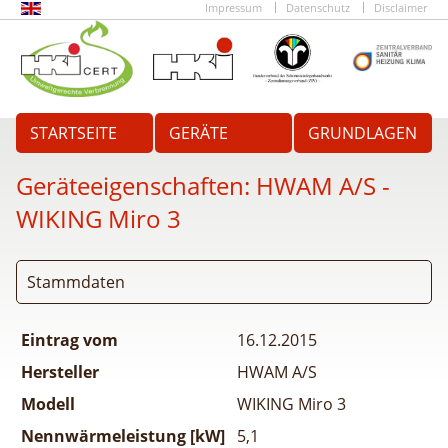
Impressum
Datenschutz
Disclaimer
STARTSEITE
GERÄTE
GRUNDLAGEN
Geräteeigenschaften:
HWAM A/S -
WIKING Miro 3
Stammdaten
Eintrag vom
16.12.2015
Hersteller
HWAM A/S
Modell
WIKING Miro 3
Nennwärmeleistung [kW]
5,1