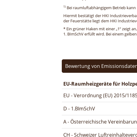
1)
Bei raumluftabhängigem Betrieb kann di
Hiermit bestätigt der HKI Industrieverb
der Feuerstätte liegt dem HKI Industriev
* Ein grüner Haken mit einer „1“ zeigt an
1. BImSchV erfüllt wird. Bei einem gelbe
Bewertung von Emissionsdaten 
EU-Raumheizgeräte für Holzpe
EU - Verordnung (EU) 2015/1185
D - 1.BImSchV
A - Österreichische Vereinbaru
CH - Schweizer Luftreinhalteve