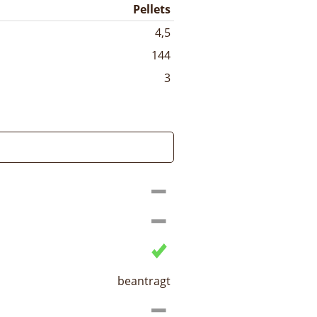
Pellets
4,5
144
3
beantragt