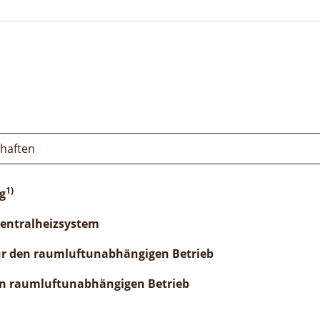
chaften
1)
g
Zentralheizsystem
ür den raumluftunabhängigen Betrieb
n raumluftunabhängigen Betrieb