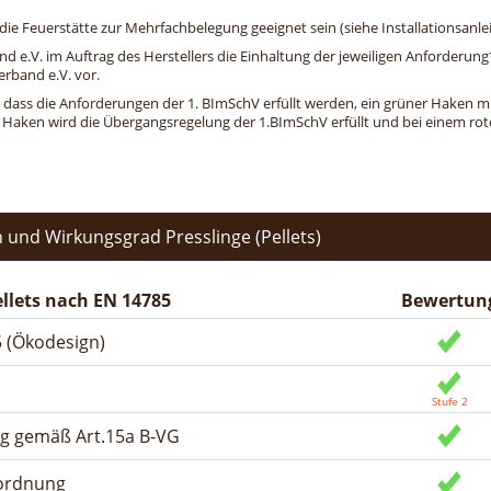
e Feuerstätte zur Mehrfachbelegung geeignet sein (siehe Installationsanlei
and e.V. im Auftrag des Herstellers die Einhaltung der jeweiligen Anforderu
erband e.V. vor.
, dass die Anforderungen der 1. BImSchV erfüllt werden, ein grüner Haken mit 
n Haken wird die Übergangsregelung der 1.BImSchV erfüllt und bei einem roten
und Wirkungsgrad Presslinge (Pellets)
llets nach EN 14785
Bewertun
 (Ökodesign)
ng gemäß Art.15a B-VG
rordnung