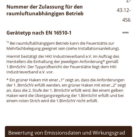
Z-
Nummer der Zulassung für den
43.12-
raumluftunabhängigen Betrieb
456
Gerätetyp nach EN 16510-1
1)
Bei raumluftabhängigem Betrieb kann die Feuerstätte zur
Mehrfachbelegung geeignet sein (siehe Installationsanleitung).
Hiermit bestätigt der HKI Industrieverband e.V. im Auftrag des
Herstellers die Einhaltung der jeweiligen Anforderung* gemäß
1.BImSchV. Der Typprüfbericht der Feuerstätte liegt dem HKI
Industrieverband e.V. vor.
* Ein grüner Haken mit einer „1“ zeigt an, dass die Anforderungen
der 1. BImSchV erfüllt werden, ein grüner Haken mit einer „2“ zeigt
an, dass die 2. Stufe der 1. BImSchV erfüllt wird. Bei einem gelben
Haken wird die Übergangsregelung der 1.BImSchV erfüllt und bei
einem roten Strich wird die 1.BImSchV nicht erfüllt.
Bewertung von Emissionsdaten und Wirkungsgrad