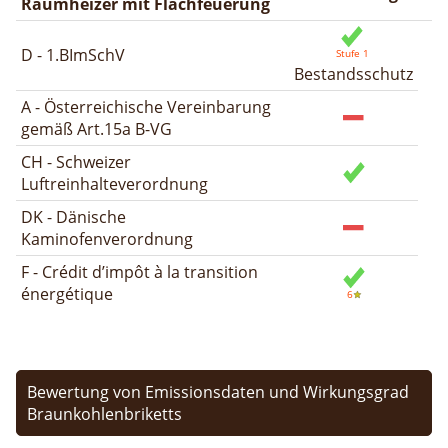
Raumheizer mit Flachfeuerung
D - 1.BImSchV
Bestandsschutz
A - Österreichische Vereinbarung
gemäß Art.15a B-VG
CH - Schweizer
Luftreinhalteverordnung
DK - Dänische
Kaminofenverordnung
F - Crédit d’impôt à la transition
énergétique
Bewertung von Emissionsdaten und Wirkungsgrad
Braunkohlenbriketts