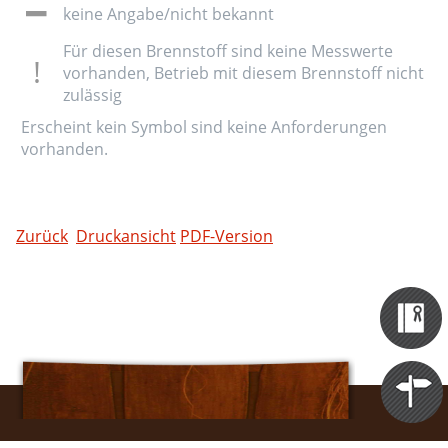
keine Angabe/nicht bekannt
Für diesen Brennstoff sind keine Messwerte
vorhanden, Betrieb mit diesem Brennstoff nicht
zulässig
Erscheint kein Symbol sind keine Anforderungen
vorhanden.
Zurück
Druckansicht
PDF-Version
Zertifizieru
Datenbank
Themen
Portale