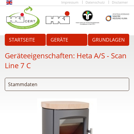
Impressum
Datenschutz
Disclaimer
STARTSEITE
GERÄTE
GRUNDLAGEN
Geräteeigenschaften:
Heta A/S - Scan
Line 7 C
Stammdaten