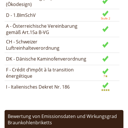
(Ökodesign)
D - 1.BImSchV
A - Österreichische Vereinbarung
gemäß Art.15a B-VG
CH - Schweizer
Luftreinhalteverordnung
DK - Dänische Kaminofenverordnung
F - Crédit d’impôt à la transition
énergétique
I - Italienisches Dekret Nr. 186
Bewertung von Emissionsdaten und Wirkungsgrad
Braunkohlenbriketts