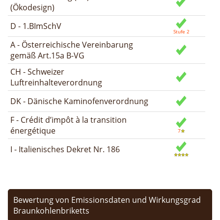
(Ökodesign)
D - 1.BImSchV
A - Österreichische Vereinbarung
gemäß Art.15a B-VG
CH - Schweizer
Luftreinhalteverordnung
DK - Dänische Kaminofenverordnung
F - Crédit d’impôt à la transition
énergétique
I - Italienisches Dekret Nr. 186
Bewertung von Emissionsdaten und Wirkungsgrad
Braunkohlenbriketts