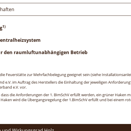
chaften
1)
g
Zentralheizsystem
ür den raumluftunabhängigen Betrieb
e Feuerstätte zur Mehrfachbelegung geeignet sein (siehe Installationsanlei
and e.V. im Auftrag des Herstellers die Einhaltung der jeweiligen Anforderu
erband e.V. vor.
, dass die Anforderungen der 1. BImSchV erfüllt werden, ein grüner Haken mit 
n Haken wird die Übergangsregelung der 1.BImSchV erfüllt und bei einem roten
 und Wirkungsgrad Holz