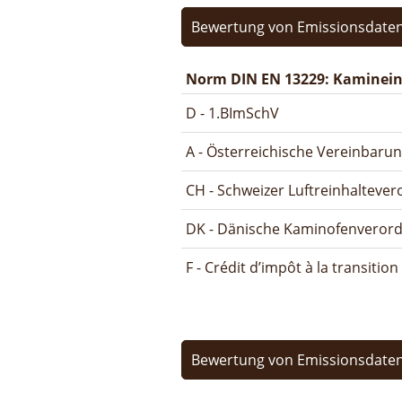
Bewertung von Emissionsdaten
Norm DIN EN 13229: Kamineins
D - 1.BImSchV
A - Österreichische Vereinbaru
CH - Schweizer Luftreinhalteve
DK - Dänische Kaminofenveror
F - Crédit d’impôt à la transitio
Bewertung von Emissionsdaten