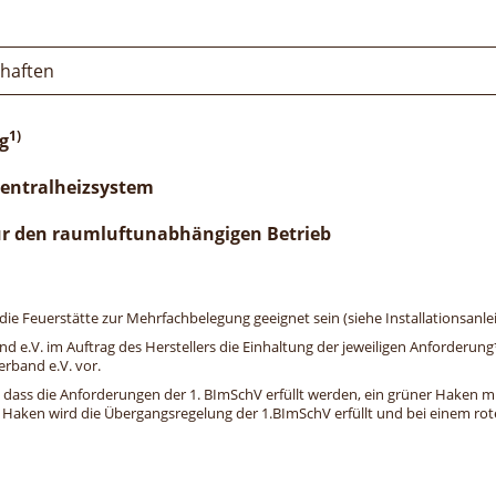
chaften
1)
g
Zentralheizsystem
ür den raumluftunabhängigen Betrieb
e Feuerstätte zur Mehrfachbelegung geeignet sein (siehe Installationsanlei
and e.V. im Auftrag des Herstellers die Einhaltung der jeweiligen Anforderu
erband e.V. vor.
, dass die Anforderungen der 1. BImSchV erfüllt werden, ein grüner Haken mit 
n Haken wird die Übergangsregelung der 1.BImSchV erfüllt und bei einem roten