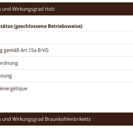
 und Wirkungsgrad Holz
ätze (geschlossene Betriebsweise)
ng gemäß Art.15a B-VG
rordnung
dnung
n énergétique
 und Wirkungsgrad Braunkohlenbriketts