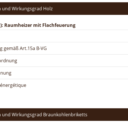
 und Wirkungsgrad Holz
): Raumheizer mit Flachfeuerung
ng gemäß Art.15a B-VG
rordnung
dnung
n énergétique
 und Wirkungsgrad Braunkohlenbriketts