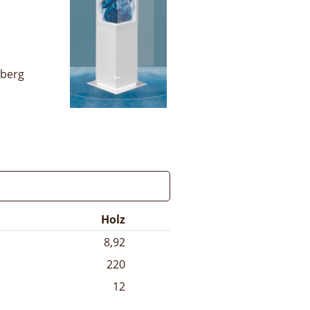
iberg
Holz
8,92
220
12