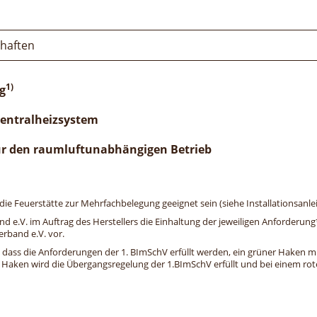
chaften
1)
g
Zentralheizsystem
ür den raumluftunabhängigen Betrieb
e Feuerstätte zur Mehrfachbelegung geeignet sein (siehe Installationsanlei
and e.V. im Auftrag des Herstellers die Einhaltung der jeweiligen Anforderu
erband e.V. vor.
, dass die Anforderungen der 1. BImSchV erfüllt werden, ein grüner Haken mit 
n Haken wird die Übergangsregelung der 1.BImSchV erfüllt und bei einem roten