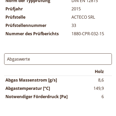
Norm der Typprüfung
DIN EN 12815
Prüfjahr
2015
Prüfstelle
ACTECO SRL
Prüfstellennummer
33
Nummer des Prüfberichts
1880-CPR-032-15
Abgaswerte
Holz
Abgas Massenstrom [g/s]
8,6
Abgastemperatur [°C]
149,9
Notwendiger Förderdruck [Pa]
6